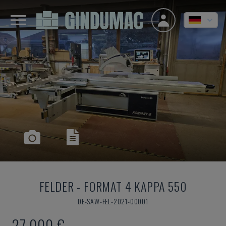
FELDER
-
FORMAT 4 KAPPA 550
DE-SAW-FEL-2021-00001
27.000 €