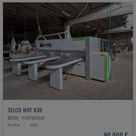
SELCO WNT 630
BIESSE - PLATTENSÄGE
POLEN
2022
90.000 €