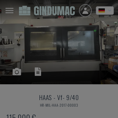
HAAS
-
Vf- 9/40
HR-MIL-HAA-2017-00003
115.000 €