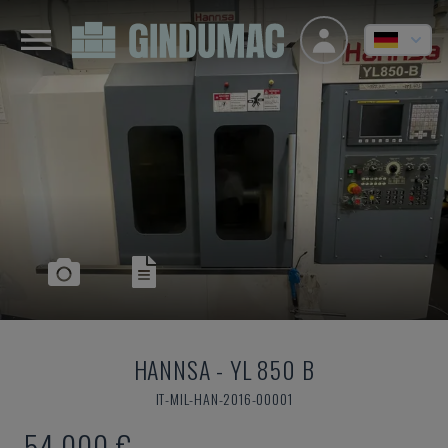
HANNSA
-
YL 850 B
IT-MIL-HAN-2016-00001
54.000 €