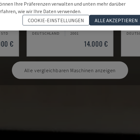
önnen Ihre Präferenzen verwalten und unten mehr darüber
rfahren, wie wir Ihre Daten verwenden.
EMCOMAT 200X1000
TH 4
COOKIE-EINSTELLUNGEN
ALLE AKZEPTIEREN
NE
EMCO - HORIZONTAL-DREHMASCHINE
OPTIMU
6 STD
DEUTSCHLAND
2001
DEUTS
000 €
14.000 €
Alle vergleichbaren Maschinen anzeigen