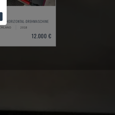
610
M - HORIZONTAL-DREHMASCHINE
CHLAND
2018
12.000 €