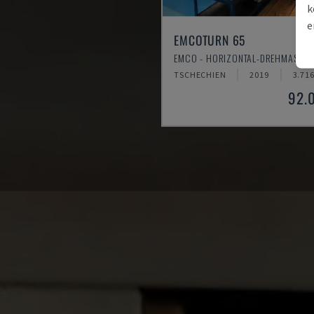
k
e
EMCOTURN 65
EMCO - HORIZONTAL-DREHMASCHI
TSCHECHIEN
2019
3.71
92.