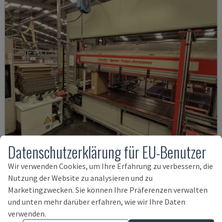
Datenschutzerklärung für EU-Benutzer
Wir verwenden Cookies, um Ihre Erfahrung zu verbessern, die
KP-5-CNC
Nutzung der Website zu analysieren und zu
PRIESS & HORSTMANN - FURNIERPRESSE
Marketingzwecken. Sie können Ihre Präferenzen verwalten
BELGIEN
2003
und unten mehr darüber erfahren, wie wir Ihre Daten
39.000 €
verwenden.