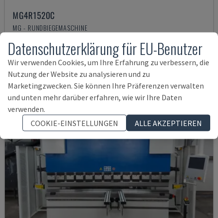
MG4R1520C
MG - RUNDBIEGEMASCHINE
DEUTSCHLAND
2021
Datenschutzerklärung für EU-Benutzer
64.000 €
Wir verwenden Cookies, um Ihre Erfahrung zu verbessern, die
Nutzung der Website zu analysieren und zu
Marketingzwecken. Sie können Ihre Präferenzen verwalten
und unten mehr darüber erfahren, wie wir Ihre Daten
verwenden.
COOKIE-EINSTELLUNGEN
ALLE AKZEPTIEREN