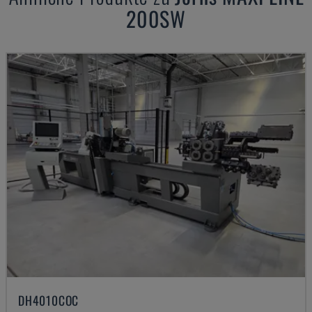
200SW
DH4010COC