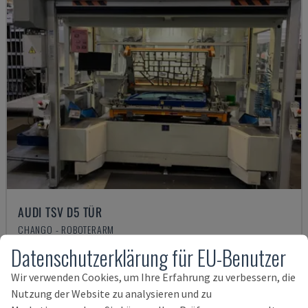
AUDI TSV D5 TÜR
CHANGO - ROBOTERARM
DEUTSCHLAND
2020
200 STD
Datenschutzerklärung für EU-Benutzer
62.000 €
Wir verwenden Cookies, um Ihre Erfahrung zu verbessern, die
Nutzung der Website zu analysieren und zu