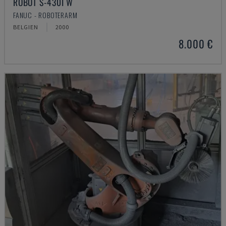
ROBOT S-430I W
FANUC - ROBOTERARM
BELGIEN
2000
8.000 €