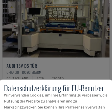
AUDI TSV D5 TÜR
CHANGO - ROBOTERARM
DEUTSCHLAND
2020
200 STD
Datenschutzerklärung für EU-Benutzer
62.000 €
Wir verwenden Cookies, um Ihre Erfahrung zu verbessern, die
Nutzung der Website zu analysieren und zu
Marketingzwecken. Sie können Ihre Präferenzen verwalten