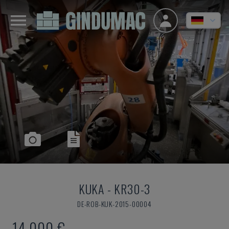
KUKA
-
KR30-3
DE-ROB-KUK-2015-00004
14.000 €