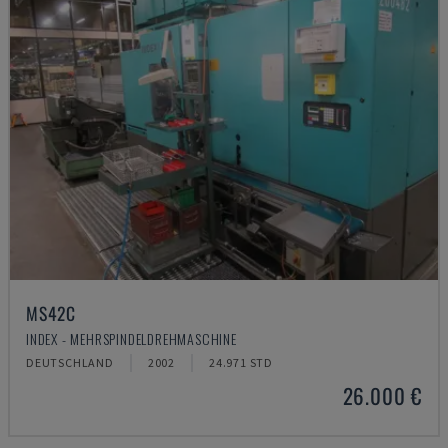
MS42C
INDEX - MEHRSPINDELDREHMASCHINE
DEUTSCHLAND
2002
24.971 STD
26.000 €