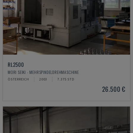
RL2500
MORI SEIKI - MEHRSPINDELDREHMASCHINE
ÖSTERREICH
2003
7.375 STD
26.500 €