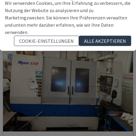
Wir verwenden Cookies, um Ihre Erfahrung zu verbessern, die
DEUTSCHLAND
2021
6.000 STD
Nutzung der Website zu analysieren und zu
145.000 €
Marketingzwecken. Sie können Ihre Präferenzen verwalten
und unten mehr darüber erfahren, wie wir Ihre Daten
verwenden.
COOKIE-EINSTELLUNGEN
ALLE AKZEPTIEREN