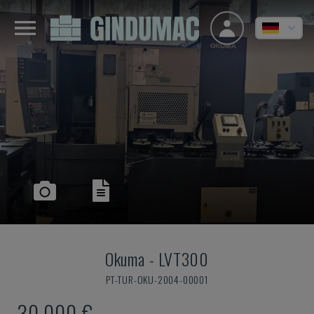
Okuma
-
LVT300
PT-TUR-OKU-2004-00001
30.000 €