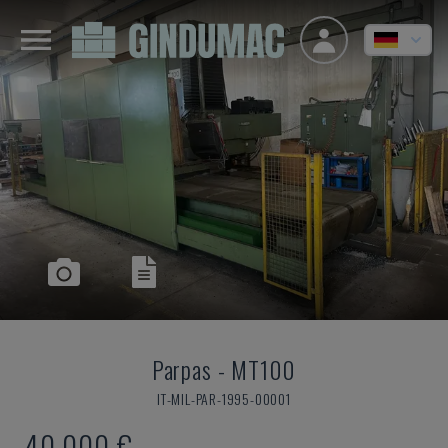
Parpas
-
MT100
IT-MIL-PAR-1995-00001
40.000 €