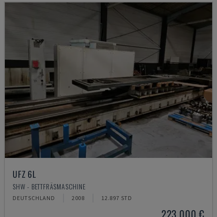
UFZ 6L
SHW - BETTFRÄSMASCHINE
DEUTSCHLAND
2008
12.897 STD
223.000 €