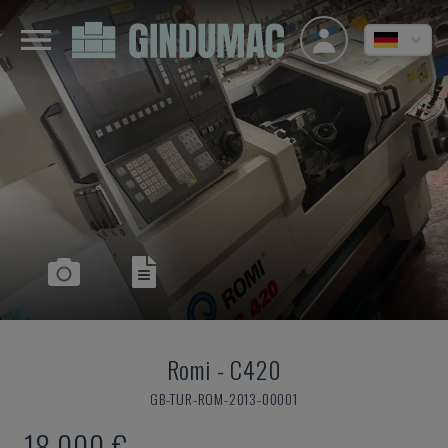
Romi
-
C420
GB-TUR-ROM-2013-00001
18.000 €