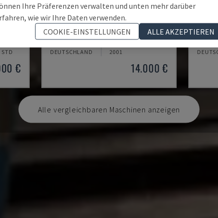
önnen Ihre Präferenzen verwalten und unten mehr darüber
rfahren, wie wir Ihre Daten verwenden.
EMCOMAT 200X1000
TH 4
COOKIE-EINSTELLUNGEN
ALLE AKZEPTIEREN
NE
EMCO - HORIZONTAL-DREHMASCHINE
OPTIMU
6 STD
DEUTSCHLAND
2001
DEUTS
000 €
14.000 €
Alle vergleichbaren Maschinen anzeigen