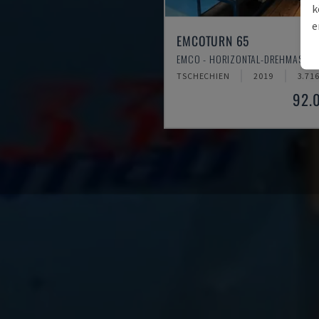
k
e
EMCOTURN 65
EMCO - HORIZONTAL-DREHMASCHI
TSCHECHIEN
2019
3.71
92.