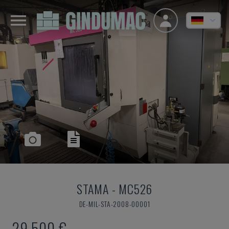
STAMA
-
MC526
DE-MIL-STA-2008-00001
29.500 €