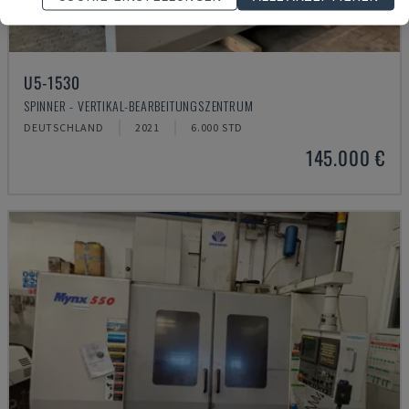
U5-1530
SPINNER - VERTIKAL-BEARBEITUNGSZENTRUM
DEUTSCHLAND
2021
6.000 STD
145.000 €