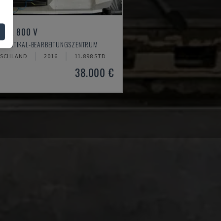
MILL 800 V
- VERTIKAL-BEARBEITUNGSZENTRUM
SCHLAND
2016
11.898 STD
38.000 €