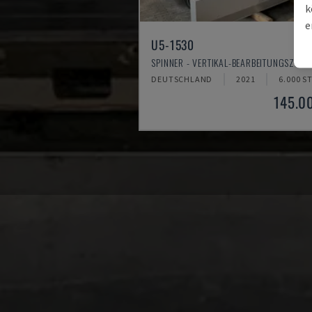
k
e
U5-1530
SPINNER - VERTIKAL-BEARBEITUNGSZEN
DEUTSCHLAND
2021
6.000 S
145.0