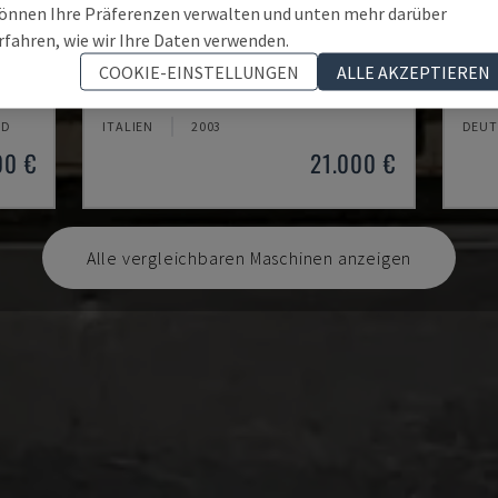
önnen Ihre Präferenzen verwalten und unten mehr darüber
rfahren, wie wir Ihre Daten verwenden.
MYNX 550
ECO
COOKIE-EINSTELLUNGEN
ALLE AKZEPTIEREN
TRUM
DAEWOO - VERTIKAL-BEARBEITUNGSZENTRUM
DMG 
TD
ITALIEN
2003
DEUT
00 €
21.000 €
Alle vergleichbaren Maschinen anzeigen