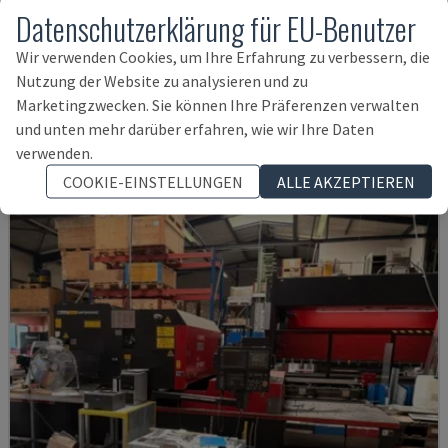
Datenschutzerklärung für EU-Benutzer
Wir verwenden Cookies, um Ihre Erfahrung zu verbessern, die
BYSPEED 3015
Nutzung der Website zu analysieren und zu
BYSTRONIC - CO2-LASERSCHNEIDMASCHINE
Marketingzwecken. Sie können Ihre Präferenzen verwalten
NIEDERLANDE
2006
und unten mehr darüber erfahren, wie wir Ihre Daten
25.000 €
verwenden.
COOKIE-EINSTELLUNGEN
ALLE AKZEPTIEREN