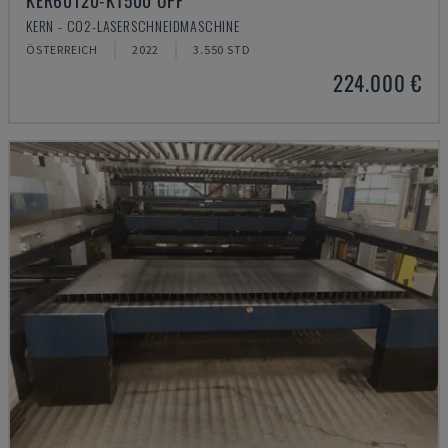
KER60120-KT500 OPF
KERN - CO2-LASERSCHNEIDMASCHINE
ÖSTERREICH
2022
3.550 STD
224.000 €