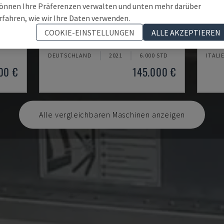
önnen Ihre Präferenzen verwalten und unten mehr darüber
rfahren, wie wir Ihre Daten verwenden.
U5-1530
MYN
COOKIE-EINSTELLUNGEN
ALLE AKZEPTIEREN
TRUM
SPINNER - VERTIKAL-BEARBEITUNGSZENTRUM
DAEWO
DEUTSCHLAND
2021
6.000 STD
ITALI
00 €
145.000 €
Alle vergleichbaren Maschinen anzeigen