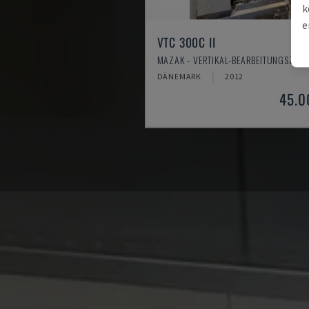
k
e
VTC 300C II
MAZAK - VERTIKAL-BEARBEITUNGSZEN
DÄNEMARK
2012
45.0