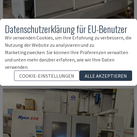
Datenschutzerklärung für EU-Benutzer
Wir verwenden Cookies, um Ihre Erfahrung zu verbessern, die
U5-1530
Nutzung der Website zu analysieren und zu
Marketingzwecken. Sie können Ihre Präferenzen verwalten
SPINNER - VERTIKAL-BEARBEITUNGSZENTRUM
und unten mehr darüber erfahren, wie wir Ihre Daten
DEUTSCHLAND
2021
6.000 STD
verwenden.
145.000 €
COOKIE-EINSTELLUNGEN
ALLE AKZEPTIEREN