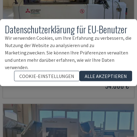
Datenschutzerklärung für EU-Benutzer
Wir verwenden Cookies, um Ihre Erfahrung zu verbessern, die
Nutzung der Website zu analysieren und zu
Marketingzwecken. Sie können Ihre Präferenzen verwalten
und unten mehr darüber erfahren, wie wir Ihre Daten
MV2400R
verwenden.
MITSUBISHI - DRAHTERODIERMASCHINE
COOKIE-EINSTELLUNGEN
ALLE AKZEPTIEREN
POLEN
2017
4.000 STD
54.000 €