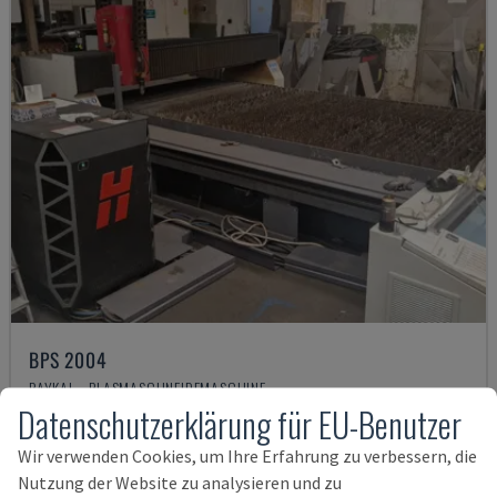
BPS 2004
BAYKAL - PLASMASCHNEIDEMASCHINE
Datenschutzerklärung für EU-Benutzer
RUMÄNIEN
2019
52.000 €
Wir verwenden Cookies, um Ihre Erfahrung zu verbessern, die
Nutzung der Website zu analysieren und zu