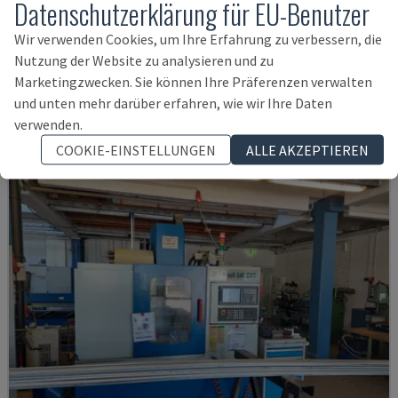
Datenschutzerklärung für EU-Benutzer
ECOMILL 800 V
Wir verwenden Cookies, um Ihre Erfahrung zu verbessern, die
DMG - VERTIKAL-BEARBEITUNGSZENTRUM
Nutzung der Website zu analysieren und zu
DEUTSCHLAND
2016
11.898 STD
Marketingzwecken. Sie können Ihre Präferenzen verwalten
und unten mehr darüber erfahren, wie wir Ihre Daten
38.000 €
verwenden.
COOKIE-EINSTELLUNGEN
ALLE AKZEPTIEREN