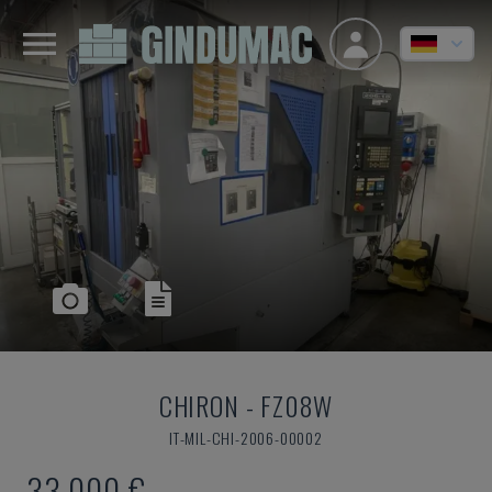
CHIRON
-
FZ08W
IT-MIL-CHI-2006-00002
33.000 €