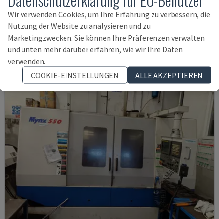
Datenschutzerklärung für EU-Benutzer
U5-1530
Wir verwenden Cookies, um Ihre Erfahrung zu verbessern, die
SPINNER - VERTIKAL-BEARBEITUNGSZENTRUM
Nutzung der Website zu analysieren und zu
DEUTSCHLAND
2021
6.000 STD
Marketingzwecken. Sie können Ihre Präferenzen verwalten
145.000 €
und unten mehr darüber erfahren, wie wir Ihre Daten
verwenden.
COOKIE-EINSTELLUNGEN
ALLE AKZEPTIEREN