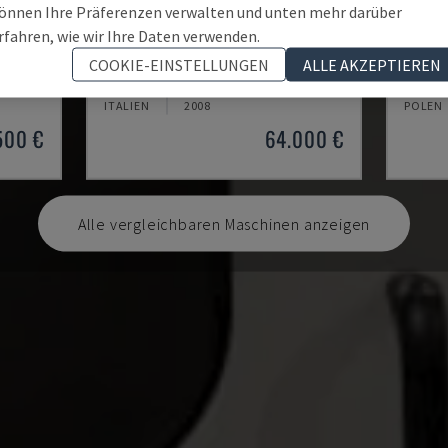
önnen Ihre Präferenzen verwalten und unten mehr darüber
rfahren, wie wir Ihre Daten verwenden.
PUMA TT2500SY
TURN 
COOKIE-EINSTELLUNGEN
ALLE AKZEPTIEREN
ASCHINE
DOOSAN - MEHRSPINDELDREHMASCHINE
EMCO -
ITALIEN
2008
POLEN
500 €
64.000 €
Alle vergleichbaren Maschinen anzeigen