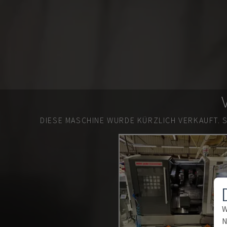
DIESE MASCHINE WURDE KÜRZLICH VERKAUFT.
W
N