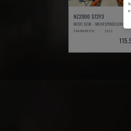
k
e
NZ2000 ST3Y3
MORI SEIKI - MEHRSPINDELDREHM
FRANKREICH
2011
115.