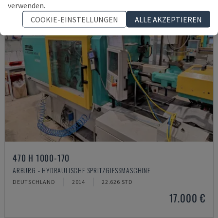
verwenden.
COOKIE-EINSTELLUNGEN
ALLE AKZEPTIEREN
470 H 1000-170
ARBURG - HYDRAULISCHE SPRITZGIESSMASCHINE
DEUTSCHLAND
2014
22.626 STD
17.000 €