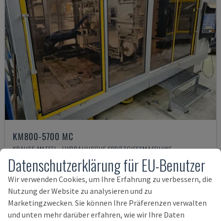
KM800-5700 MC
KRAUSS MAFFEI - HYDRAULISCHE SPRITZGIESSMASCHINE
Datenschutzerklärung für EU-Benutzer
DEUTSCHLAND
1999
82.539 STD
22.000 €
Wir verwenden Cookies, um Ihre Erfahrung zu verbessern, die
Nutzung der Website zu analysieren und zu
Marketingzwecken. Sie können Ihre Präferenzen verwalten
und unten mehr darüber erfahren, wie wir Ihre Daten