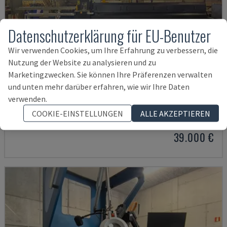
Datenschutzerklärung für EU-Benutzer
Wir verwenden Cookies, um Ihre Erfahrung zu verbessern, die
Nutzung der Website zu analysieren und zu
Marketingzwecken. Sie können Ihre Präferenzen verwalten
und unten mehr darüber erfahren, wie wir Ihre Daten
HMP SIRIUS PLUS -3000/3-L1
verwenden.
PARS - BLECHBEARBEITUNGSMASCHINE
COOKIE-EINSTELLUNGEN
ALLE AKZEPTIEREN
POLEN
2015
2.677 STD
39.000 €