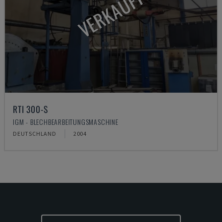
VERKAUFT
RTI 300-S
IGM - BLECHBEARBEITUNGSMASCHINE
DEUTSCHLAND
2004