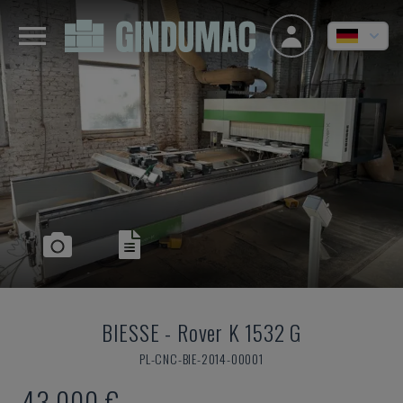
BIESSE
-
Rover K 1532 G
PL-CNC-BIE-2014-00001
43.000 €