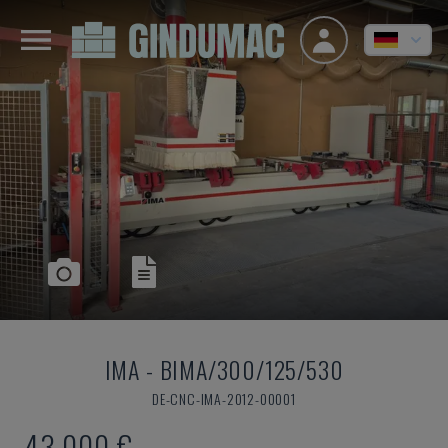
IMA
-
BIMA/300/125/530
DE-CNC-IMA-2012-00001
43.000 €