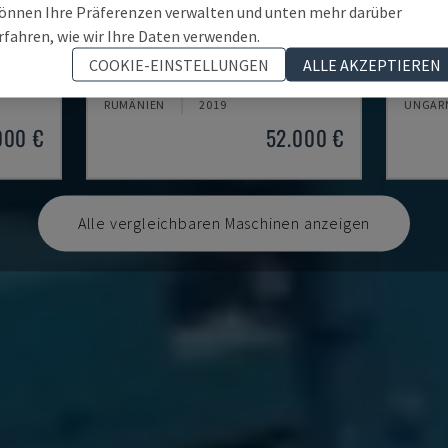
önnen Ihre Präferenzen verwalten und unten mehr darüber
rfahren, wie wir Ihre Daten verwenden.
BPS 2004
PL 15
COOKIE-EINSTELLUNGEN
ALLE AKZEPTIEREN
ASCHINE
BAYKAL - PLASMASCHNEIDEMASCHINE
DENER 
RUMÄNIEN
2019
UNGAR
000 €
52.000 €
Alle vergleichbaren Maschinen anzeigen