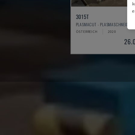
k
e
3015T
PLASMACUT - PLASMASCHNEIDEM
ÖSTERREICH
2020
26.